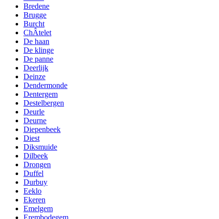
Bredene
Brugge
Burcht
ChÂtelet
De haan
De klinge
De panne
Deerlijk
Deinze
Dendermonde
Dentergem
Destelbergen
Deurle
Deurne
Diepenbeek
Diest
Diksmuide
Dilbeek
Drongen
Duffel
Durbuy
Eeklo
Ekeren
Emelgem
Erembodegem