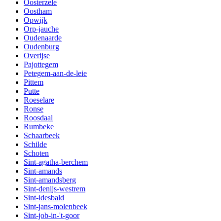
Oosterzele
Oostham
Opwijk
Orp-jauche
Oudenaarde
Oudenburg
Overijse
Pajottegem
Petegem-aan-de-leie
Pittem
Putte
Roeselare
Ronse
Roosdaal
Rumbeke
Schaarbeek
Schilde
Schoten
Sint-agatha-berchem
Sint-amands
Sint-amandsberg
Sint-denijs-westrem
Sint-idesbald
Sint-jans-molenbeek
Sint-job-in-'t-goor