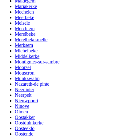
Maldegem
Mariakerke
Mechelen
Meerbeke
Melsele
Merchtem
Merelbeke
Merelbeke-melle
Merksem
Michelbeke
Middelkerke
Montignies-sur-sambre
Moorsel
Mouscron
Munkzwalm
Nazareth-de pinte
Neerlinter
Neerpelt
Nieuwpoort
Ninove
Olmen
Oostakker
Oostduinkerke
Oosteeklo
Oostende