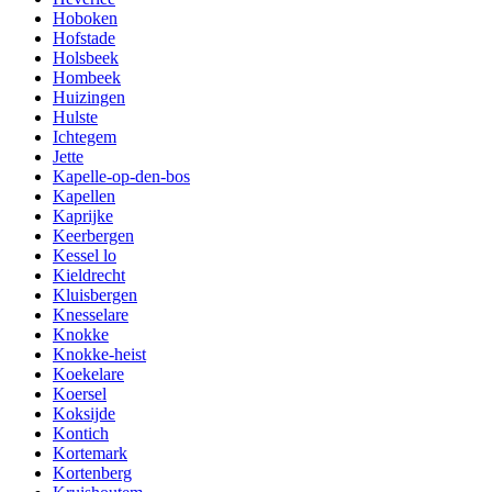
Hoboken
Hofstade
Holsbeek
Hombeek
Huizingen
Hulste
Ichtegem
Jette
Kapelle-op-den-bos
Kapellen
Kaprijke
Keerbergen
Kessel lo
Kieldrecht
Kluisbergen
Knesselare
Knokke
Knokke-heist
Koekelare
Koersel
Koksijde
Kontich
Kortemark
Kortenberg