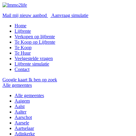
Mail mij nieuw aanbod
Aanvraag simulatie
Home
Lijfrente
Verkopen op lijfrente
Te Koop op Lijfrente
Te Koop
Te Huur
Veelgestelde vragen
Lijfrente simulatie
Contact
Google kaart
Ik ben op zoek
Alle gemeentes
Alle gemeentes
Aaigem
Aalst
Aalter
Aarschot
Aarsele
Aartselaar
Adinkerke