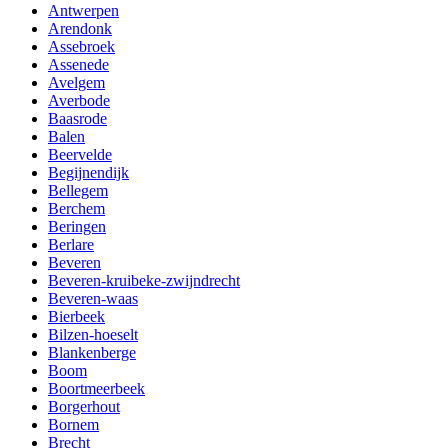
Antwerpen
Arendonk
Assebroek
Assenede
Avelgem
Averbode
Baasrode
Balen
Beervelde
Begijnendijk
Bellegem
Berchem
Beringen
Berlare
Beveren
Beveren-kruibeke-zwijndrecht
Beveren-waas
Bierbeek
Bilzen-hoeselt
Blankenberge
Boom
Boortmeerbeek
Borgerhout
Bornem
Brecht