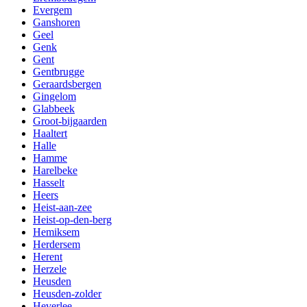
Evergem
Ganshoren
Geel
Genk
Gent
Gentbrugge
Geraardsbergen
Gingelom
Glabbeek
Groot-bijgaarden
Haaltert
Halle
Hamme
Harelbeke
Hasselt
Heers
Heist-aan-zee
Heist-op-den-berg
Hemiksem
Herdersem
Herent
Herzele
Heusden
Heusden-zolder
Heverlee