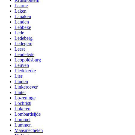
Kruishoutem
Laarne
Laken
Lanaken
Landen
Lebbeke
Lede
Ledeberg
Ledegem
Leest
Lendelede
Leopoldsburg
Leuven
Liedekerke
Lier
Linden
Linkeroever
Linter
Lo-reninge
Lochristi
Lokeren
Lombardsijde
Lommel
Lummen
Maasmechelen